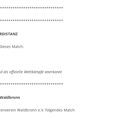
******************************
******************************
HRDISTANZ
dieses Match:
 als offizielle Wettkämpfe anerkannt
******************************
s Waldbronn
zenverein Waldbronn e.V. folgendes Match