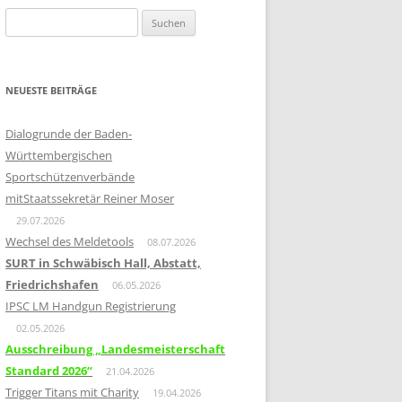
Suchen
nach:
NEUESTE BEITRÄGE
Dialogrunde der Baden-
Württembergischen
Sportschützenverbände
mitStaatssekretär Reiner Moser
29.07.2026
Wechsel des Meldetools
08.07.2026
SURT in Schwäbisch Hall, Abstatt,
Friedrichshafen
06.05.2026
IPSC LM Handgun Registrierung
02.05.2026
Ausschreibung „Landesmeisterschaft
Standard 2026“
21.04.2026
Trigger Titans mit Charity
19.04.2026