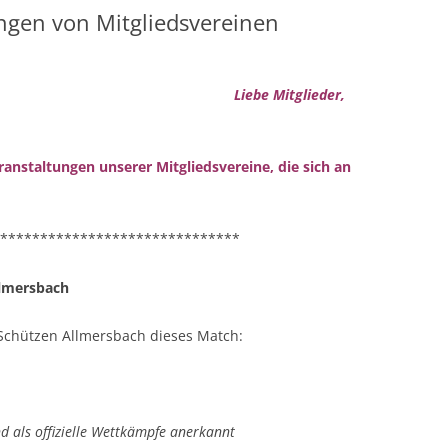
ngen von Mitgliedsvereinen
VON MITGLIEDSVEREINEN
WAFFENVERLEIH
AUFBEWAHRUNG VON WAFFEN
UND MUNITION
Liebe Mitglieder,
CKNANG
WAFFENSACHKUNDE
IM
ranstaltungen unserer Mitgliedsvereine, die sich an
SBURG
******************************
M
llmersbach
 Schützen Allmersbach dieses Match:
 als offizielle Wettkämpfe anerkannt