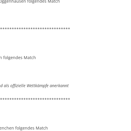
V Oggenhausen folgendes Match
******************************
en folgendes Match
 als offizielle Wettkämpfe anerkannt
******************************
Renchen folgendes Match