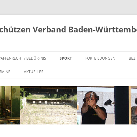
schützen Verband Baden-Württembe
AFFENRECHT / BEDÜRFNIS
SPORT
FORTBILDUNGEN
BEZI
BEDÜRFNISNACHWEIS FÜR
SCHIESSSPORT IM BDS
SICHERHEITS- UND REGELTEST
AL
RMINE
AKTUELLES
ERWERB (§ 14 WAFFG)
MELDETOOL
STANDAUFSICHT UND BDS
NO
W
FORTBESTAND BEDÜRFNIS
SCHIESSLEITER
FAKTORBESTIMMUNG
SÜ
INNERHALB KONTINGENT (§ 14
 PLZ
WAFFENSACHKUNDE
ABS. 4 WAFFG)
ANERKENNUNG VON
WÜ
VEREINSMEISTERSCHAFTEN ALS
EXTERNE SCHULUNGEN
FORTBESTAND BEDÜRFNIS „ÜBER
OFFIZIELLER BDS WETTKAMPF
(WAFFENSACHKUNDE)
KONTINGENT“ – § 14 ABS. 5
WAFFG
WETTKÄMPFE/VERANSTALTUNGEN