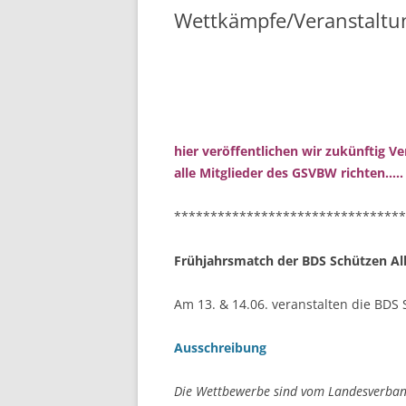
DATENSCHUTZORDNUNG
Wettkämpfe/Veranstaltu
GESCHÄFTSSTELLE
PROTOKOLLE
LANDESDELEGIERTENTAG
WEGBESCHREIBUNGEN
SGI BA
IMPRESSUM
BESIGHE
hier veröffentlichen wir zukünftig Ve
alle Mitglieder des GSVBW richten…..
DATENSCHUTZERKLÄRUNG
PHILIPP
********************************
DISCLAIMER
SERSHEI
Frühjahrsmatch der BDS Schützen A
Am 13. & 14.06. veranstalten die BDS
Ausschreibung
Die Wettbewerbe sind vom Landesverband