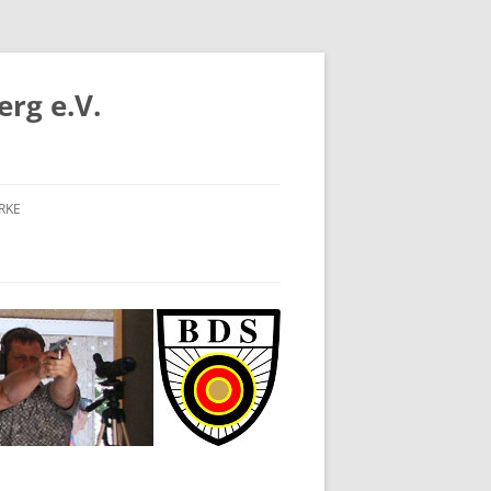
rg e.V.
RKE
S
B-BODENSEE
RDBADEN
DBADEN
RTTEMBERG