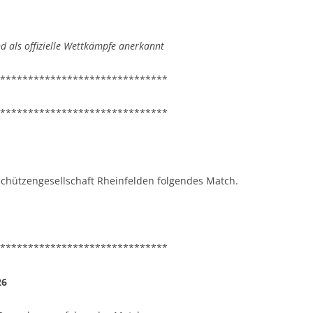
 als offizielle Wettkämpfe anerkannt
******************************
******************************
 Schützengesellschaft Rheinfelden folgendes Match.
******************************
26