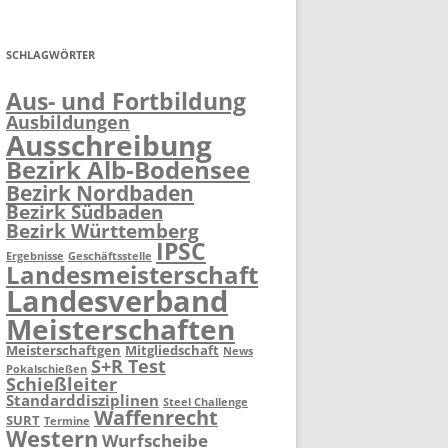
SCHLAGWÖRTER
Aus- und Fortbildung
Ausbildungen
Ausschreibung
Bezirk Alb-Bodensee
Bezirk Nordbaden
Bezirk Südbaden
Bezirk Württemberg
IPSC
Ergebnisse
Geschäftsstelle
Landesmeisterschaft
Landesverband
Meisterschaften
Meisterschaftgen
Mitgliedschaft
News
S+R Test
Pokalschießen
Schießleiter
Standarddisziplinen
Steel Challenge
Waffenrecht
SURT
Termine
Western
Wurfscheibe