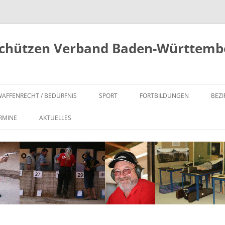
schützen Verband Baden-Württembe
AFFENRECHT / BEDÜRFNIS
SPORT
FORTBILDUNGEN
BEZI
BEDÜRFNISNACHWEIS FÜR
SCHIESSSPORT IM BDS
SICHERHEITS- UND REGELTEST
AL
RMINE
AKTUELLES
ERWERB (§ 14 WAFFG)
MELDETOOL
STANDAUFSICHT UND BDS
NO
W
FORTBESTAND BEDÜRFNIS
SCHIESSLEITER
FAKTORBESTIMMUNG
SÜ
INNERHALB KONTINGENT (§ 14
 PLZ
WAFFENSACHKUNDE
ABS. 4 WAFFG)
ANERKENNUNG VON
WÜ
VEREINSMEISTERSCHAFTEN ALS
EXTERNE SCHULUNGEN
FORTBESTAND BEDÜRFNIS „ÜBER
OFFIZIELLER BDS WETTKAMPF
(WAFFENSACHKUNDE)
KONTINGENT“ – § 14 ABS. 5
WAFFG
WETTKÄMPFE/VERANSTALTUNGEN