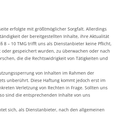
VON MITGLIEDSVEREINEN
WAFFENVERLEIH
AUFBEWAHRUNG VON WAFFEN
eite erfolgte mit größtmöglicher Sorgfalt. Allerdings
UND MUNITION
ändigkeit der bereitgestellten Inhalte, ihre Aktualität
CKNANG
WAFFENSACHKUNDE
8 – 10 TMG trifft uns als Dienstanbieter keine Pflicht,
IM
lt oder gespeichert wurden, zu überwachen oder nach
chen, die die Rechtswidrigkeit von Tätigkeiten und
SBURG
 Nutzungssperrung von Inhalten im Rahmen der
M
tets unberührt. Diese Haftung kommt jedoch erst im
reten Verletzung von Rechten in Frage. Sollten uns
so sind die entsprechenden Inhalte von uns
htet sich, als Dienstanbieter, nach den allgemeinen