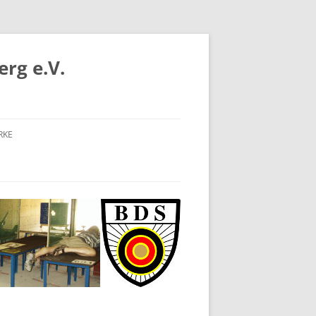
rg e.V.
RKE
S
B-BODENSEE
RDBADEN
DBADEN
RTTEMBERG