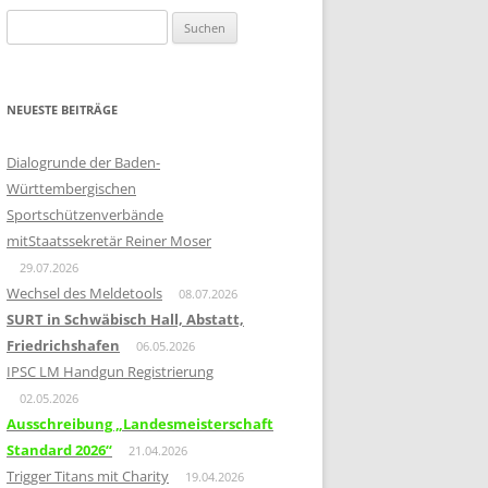
Suchen
nach:
NEUESTE BEITRÄGE
Dialogrunde der Baden-
Württembergischen
Sportschützenverbände
mitStaatssekretär Reiner Moser
29.07.2026
Wechsel des Meldetools
08.07.2026
SURT in Schwäbisch Hall, Abstatt,
Friedrichshafen
06.05.2026
IPSC LM Handgun Registrierung
02.05.2026
Ausschreibung „Landesmeisterschaft
Standard 2026“
21.04.2026
Trigger Titans mit Charity
19.04.2026