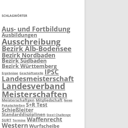
SCHLAGWÖRTER
Aus- und Fortbildung
Ausbildungen
Ausschreibung
Bezirk Alb-Bodensee
Bezirk Nordbaden
Bezirk Südbaden
Bezirk Württemberg
IPSC
Ergebnisse
Geschäftsstelle
Landesmeisterschaft
Landesverband
Meisterschaften
Meisterschaftgen
Mitgliedschaft
News
S+R Test
Pokalschießen
Schießleiter
Standarddisziplinen
Steel Challenge
Waffenrecht
SURT
Termine
Western
Wurfscheibe