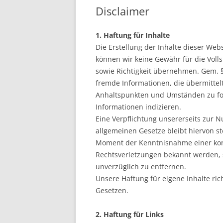
DATENSCHUTZORDNUNG
Disclaimer
GESCHÄFTSSTELLE
PROTOKOLLE
1. Haftung für Inhalte
LANDESDELEGIERTENTAG
Die Erstellung der Inhalte dieser Webs
können wir keine Gewähr für die Vollst
WEGBESCHREIBUNGEN
SGI BA
sowie Richtigkeit übernehmen. Gem. §§ 
IMPRESSUM
BESIGHE
fremde Informationen, die übermitte
Anhaltspunkten und Umständen zu fors
DATENSCHUTZERKLÄRUNG
PHILIPP
Informationen indizieren.
Eine Verpflichtung unsererseits zur
DISCLAIMER
SERSHEI
allgemeinen Gesetze bleibt hiervon s
Moment der Kenntnisnahme einer konk
Rechtsverletzungen bekannt werden, 
unverzüglich zu entfernen.
Unsere Haftung für eigene Inhalte ric
Gesetzen.
2. Haftung für Links