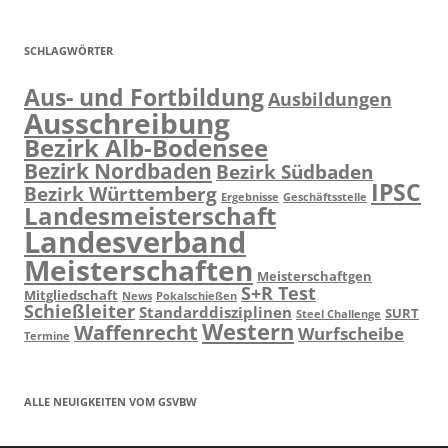
SCHLAGWÖRTER
Aus- und Fortbildung
Ausbildungen
Ausschreibung
Bezirk Alb-Bodensee
Bezirk Nordbaden
Bezirk Südbaden
IPSC
Bezirk Württemberg
Ergebnisse
Geschäftsstelle
Landesmeisterschaft
Landesverband
Meisterschaften
Meisterschaftgen
S+R Test
Mitgliedschaft
News
Pokalschießen
Schießleiter
Standarddisziplinen
SURT
Steel Challenge
Western
Waffenrecht
Wurfscheibe
Termine
ALLE NEUIGKEITEN VOM GSVBW