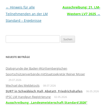
Beitragsnavigation
←
Hinweis für alle
Ausschreibung: 21. LM-
Teilnehmenden an der LM
Western LV7 2025
→
Standard – Ergebnisse
Suchen
nach:
NEUESTE BEITRÄGE
Dialogrunde der Baden-Württembergischen
Sportschützenverbände mitStaatssekretär Reiner Moser
29.07.2026
Wechsel des Meldetools
08.07.2026
SURT in Schwäbisch Hall, Abstatt, Friedrichshafen
06.05.2026
IPSC LM Handgun Registrierung
02.05.2026
Ausschreibung „Landesmeisterschaft Standard 2026“