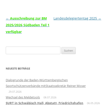
Beitragsnavigation
←
Ausschreibung zur BM
Landesdelegiertentag 2025
→
2025/2026 Südbaden Teil 1
verfügbar
Suchen
nach:
NEUESTE BEITRÄGE
Dialogrunde der Baden-Württembergischen
Sportschützenverbände mitStaatssekretär Reiner Moser
29.07.2026
Wechsel des Meldetools
08.07.2026
SURT in Schwäbisch Hall, Abstatt, Friedrichshafen
06.05.2026