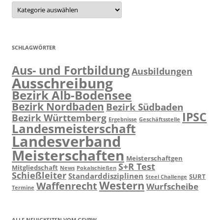
Kategorien
SCHLAGWÖRTER
Aus- und Fortbildung
Ausbildungen
Ausschreibung
Bezirk Alb-Bodensee
Bezirk Nordbaden
Bezirk Südbaden
IPSC
Bezirk Württemberg
Ergebnisse
Geschäftsstelle
Landesmeisterschaft
Landesverband
Meisterschaften
Meisterschaftgen
S+R Test
Mitgliedschaft
News
Pokalschießen
Schießleiter
Standarddisziplinen
SURT
Steel Challenge
Western
Waffenrecht
Wurfscheibe
Termine
ALLE NEUIGKEITEN VOM GSVBW