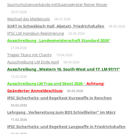
Sportschützenverbände mitStaatssekretär Reiner Moser
29.07.2026
Wechsel des Meldetools
08.07.2026
SURT in Schwäbisch Hall, Abstatt, Friedrichshafen
06.05.2026
IPSC LM Handgun Registrierung
02.05.2026
Ausschreibung „Landesmeisterschaft Standard 2026“
21.04.2026
Trigger Titans mit Charity
19.04.2026
Ausschreibung LM Ende April
08.04.2026
Ausschreibung „Western 16. South-West und 17. LM 97/11“
15.03.2026
Ausschreibung LM Trap und Skeet 2026 –
Achtung:
Geänderter Anmeldeschluss
05.03.2026
IPSC Sicherheits- und Regeltest Kurzwaffe in Renchen
03.03.2026
Lehrgang „Vorbereitung zum BDS Schießleiter“ im März
11.02.2026
IPSC Sicherheits- und Regeltest Langwaffe in Friedrichshafen
21.01.2026