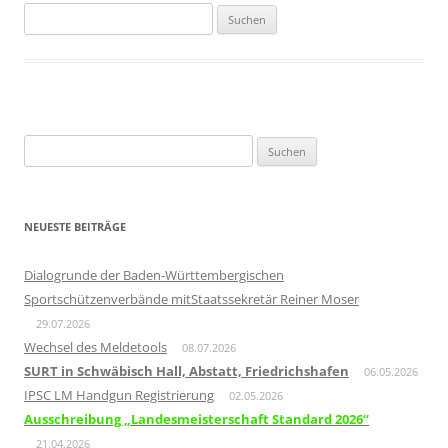
Suchen
nach:
Suchen
nach:
NEUESTE BEITRÄGE
Dialogrunde der Baden-Württembergischen
Sportschützenverbände mitStaatssekretär Reiner Moser
29.07.2026
Wechsel des Meldetools
08.07.2026
SURT in Schwäbisch Hall, Abstatt, Friedrichshafen
06.05.2026
IPSC LM Handgun Registrierung
02.05.2026
Ausschreibung „Landesmeisterschaft Standard 2026“
21.04.2026