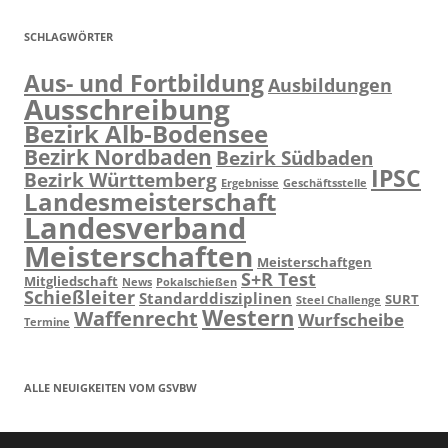
SCHLAGWÖRTER
Aus- und Fortbildung
Ausbildungen
Ausschreibung
Bezirk Alb-Bodensee
Bezirk Nordbaden
Bezirk Südbaden
IPSC
Bezirk Württemberg
Ergebnisse
Geschäftsstelle
Landesmeisterschaft
Landesverband
Meisterschaften
Meisterschaftgen
S+R Test
Mitgliedschaft
News
Pokalschießen
Schießleiter
Standarddisziplinen
SURT
Steel Challenge
Western
Waffenrecht
Wurfscheibe
Termine
ALLE NEUIGKEITEN VOM GSVBW
RSS Feed