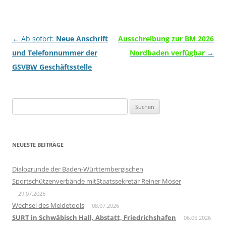
Beitragsnavigation
←
Ab sofort:
Neue Anschrift
Ausschreibung zur BM 2026
und Telefonnummer der
Nordbaden verfügbar
→
GSVBW Geschäftsstelle
Suchen
nach:
NEUESTE BEITRÄGE
Dialogrunde der Baden-Württembergischen
Sportschützenverbände mitStaatssekretär Reiner Moser
29.07.2026
Wechsel des Meldetools
08.07.2026
SURT in Schwäbisch Hall, Abstatt, Friedrichshafen
06.05.2026