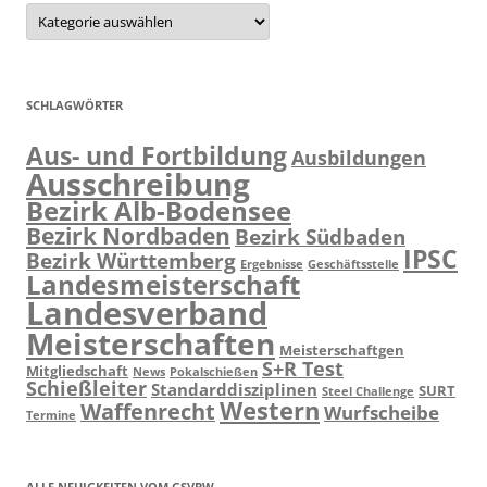
Kategorien
SCHLAGWÖRTER
Aus- und Fortbildung
Ausbildungen
Ausschreibung
Bezirk Alb-Bodensee
Bezirk Nordbaden
Bezirk Südbaden
IPSC
Bezirk Württemberg
Ergebnisse
Geschäftsstelle
Landesmeisterschaft
Landesverband
Meisterschaften
Meisterschaftgen
S+R Test
Mitgliedschaft
News
Pokalschießen
Schießleiter
Standarddisziplinen
SURT
Steel Challenge
Western
Waffenrecht
Wurfscheibe
Termine
ALLE NEUIGKEITEN VOM GSVBW