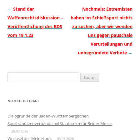
Beitragsnavigation
←
Stand der
Nochmals: Extremisten
Waffenrechtsdiskussion –
haben im Schießsport nichts
Veröffentlichung des BDS
zu suchen, aber wir wenden
vom 19.1.23
uns gegen pauschale
Verurteilungen und
unbegründete Verbote
→
Suchen
nach:
NEUESTE BEITRÄGE
Dialogrunde der Baden-Württembergischen
Sportschützenverbände mitStaatssekretär Reiner Moser
29.07.2026
Wechsel des Meldetools
08.07.2026