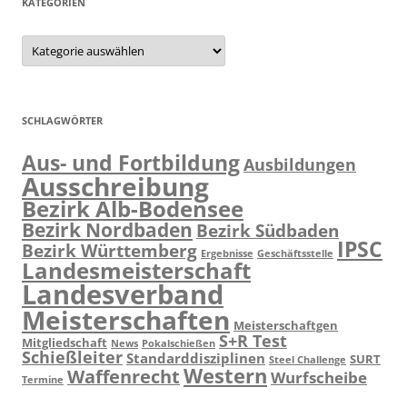
KATEGORIEN
Kategorien
SCHLAGWÖRTER
Aus- und Fortbildung
Ausbildungen
Ausschreibung
Bezirk Alb-Bodensee
Bezirk Nordbaden
Bezirk Südbaden
IPSC
Bezirk Württemberg
Ergebnisse
Geschäftsstelle
Landesmeisterschaft
Landesverband
Meisterschaften
Meisterschaftgen
S+R Test
Mitgliedschaft
News
Pokalschießen
Schießleiter
Standarddisziplinen
SURT
Steel Challenge
Western
Waffenrecht
Wurfscheibe
Termine